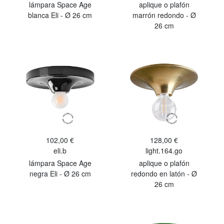
lámpara Space Age
aplique o plafón
blanca Eli - Ø 26 cm
marrón redondo - Ø
26 cm
102,00 €
128,00 €
eli.b
light.164.go
lámpara Space Age
aplique o plafón
negra Eli - Ø 26 cm
redondo en latón - Ø
26 cm