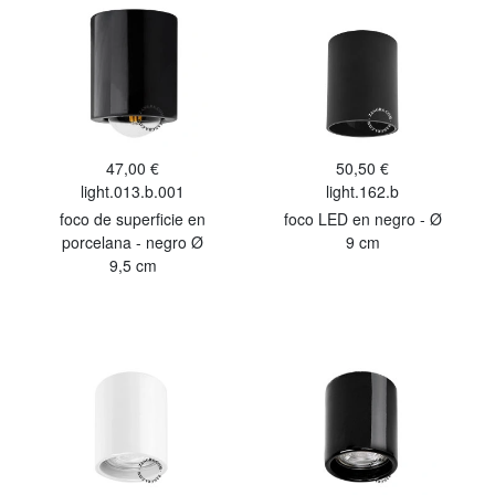
47,00 €
50,50 €
light.013.b.001
light.162.b
foco de superficie en
foco LED en negro - Ø
porcelana - negro Ø
9 cm
9,5 cm