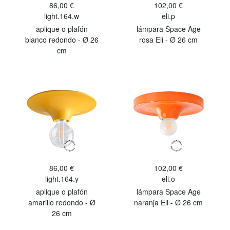
86,00 €
102,00 €
light.164.w
eli.p
aplique o plafón
lámpara Space Age
blanco redondo - Ø 26
rosa Eli - Ø 26 cm
cm
86,00 €
102,00 €
light.164.y
eli.o
aplique o plafón
lámpara Space Age
amarillo redondo - Ø
naranja Eli - Ø 26 cm
26 cm