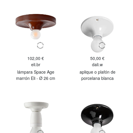
102,00 €
50,00 €
eli.br
dali.w
lámpara Space Age
aplique o plafón de
marrón Eli - Ø 26 cm
porcelana blanca