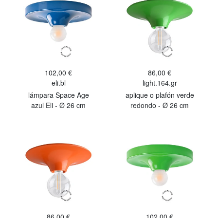
102,00 €
86,00 €
eli.bl
light.164.gr
lámpara Space Age
aplique o plafón verde
azul Eli - Ø 26 cm
redondo - Ø 26 cm
86,00 €
102,00 €