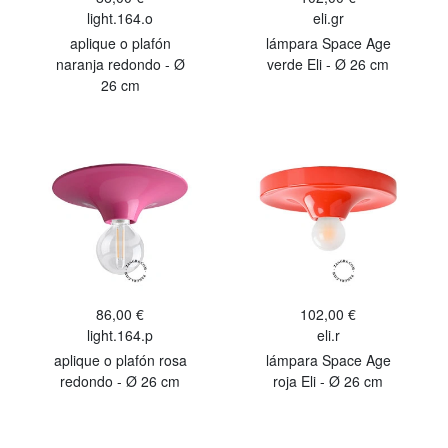
light.164.o
eli.gr
aplique o plafón
lámpara Space Age
naranja redondo - Ø
verde Eli - Ø 26 cm
26 cm
86,00 €
102,00 €
light.164.p
eli.r
aplique o plafón rosa
lámpara Space Age
redondo - Ø 26 cm
roja Eli - Ø 26 cm