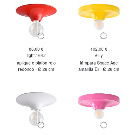
86,00 €
102,00 €
light.164.r
eli.y
aplique o plafón rojo
lámpara Space Age
redondo - Ø 26 cm
amarilla Eli - Ø 26 cm