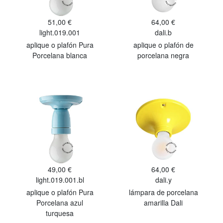
51,00 €
64,00 €
light.019.001
dali.b
aplique o plafón Pura
aplique o plafón de
Porcelana blanca
porcelana negra
49,00 €
64,00 €
light.019.001.bl
dali.y
aplique o plafón Pura
lámpara de porcelana
Porcelana azul
amarilla Dali
turquesa