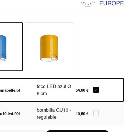
foco LED azul Ø
nnabelle.bl
54,00 €
9 cm
bombilla GU10 -
u10.led.001
10,50 €
regulable