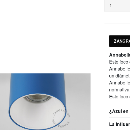
ZANGRA
Annabelle
Este foco
Annabelle.
un diámet
Annabelle
normativa
Este foco
¿Azul en
La influe