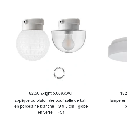
82,50 €
•
light.o.006.c.w.l-
182
applique ou plafonnier pour salle de bain
lampe en 
en porcelaine blanche - Ø 9,5 cm - globe
b
en verre - IP54