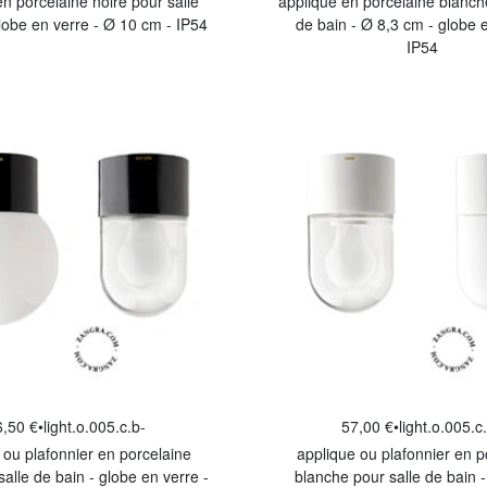
en porcelaine noire pour salle
applique en porcelaine blanch
lobe en verre - Ø 10 cm - IP54
de bain - Ø 8,3 cm - globe e
IP54
6,50 €
•
light.o.005.c.b-
57,00 €
•
light.o.005.c
 ou plafonnier en porcelaine
applique ou plafonnier en p
salle de bain - globe en verre -
blanche pour salle de bain 