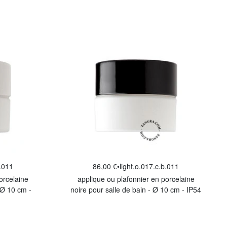
w.011
86,00 €
•
light.o.017.c.b.011
orcelaine
applique ou plafonnier en porcelaine
 Ø 10 cm -
noire pour salle de bain - Ø 10 cm - IP54