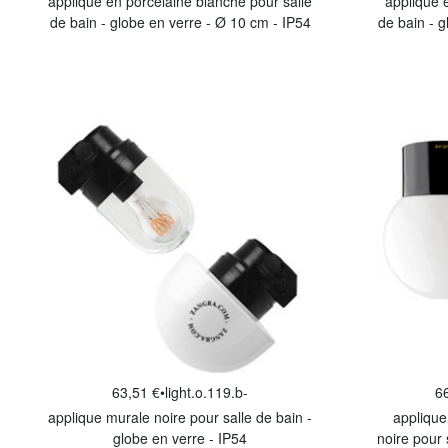
applique en porcelaine blanche pour salle
applique 
de bain - globe en verre - Ø 10 cm - IP54
de bain - g
63,51 €
•
light.o.119.b-
6
applique murale noire pour salle de bain -
applique
globe en verre - IP54
noire pour 