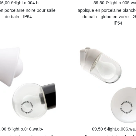
06,00 €
•
light.o.004.b-
59,50 €
•
light.o.005.w
en porcelaine noire pour salle
applique en porcelaine blanch
de bain - IP54
de bain - globe en verre - Ø
IP54
,00 €
•
light.o.016.wa.b-
69,50 €
•
light.o.006.wa