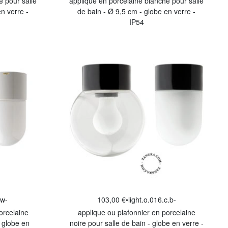
e pour salle
applique en porcelaine blanche pour salle
n verre -
de bain - Ø 9,5 cm - globe en verre -
IP54
.w-
103,00 €
•
light.o.016.c.b-
orcelaine
applique ou plafonnier en porcelaine
- globe en
noire pour salle de bain - globe en verre -