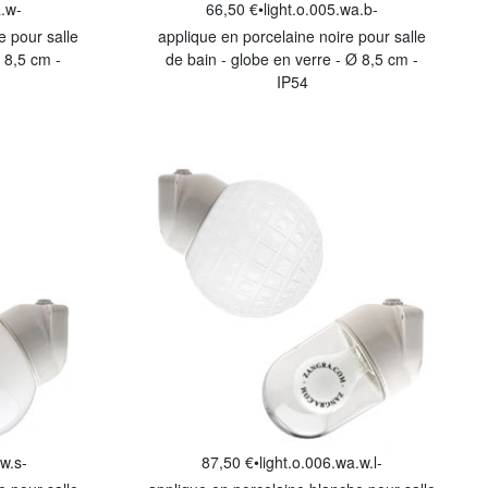
a.w-
66,50 €
•
light.o.005.wa.b-
e pour salle
applique en porcelaine noire pour salle
 8,5 cm -
de bain - globe en verre - Ø 8,5 cm -
IP54
.w.s-
87,50 €
•
light.o.006.wa.w.l-