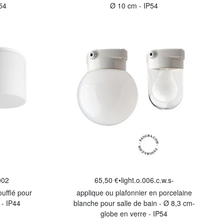
P54
Ø 10 cm - IP54
002
65,50 €
•
light.o.006.c.w.s-
oufflé pour
applique ou plafonnier en porcelaine
 - IP44
blanche pour salle de bain - Ø 8,3 cm-
globe en verre - IP54