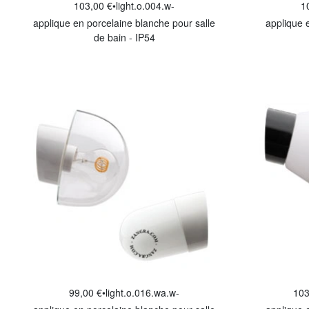
103,00 €
•
light.o.004.w-
1
applique en porcelaine blanche pour salle
applique 
de bain - IP54
99,00 €
•
light.o.016.wa.w-
103