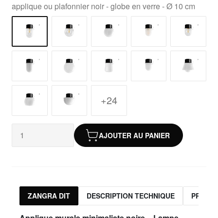
applique ou plafonnier noir - globe en verre - Ø 10 cm
+24
AJOUTER AU PANIER
ZANGRA DIT
DESCRIPTION TECHNIQUE
PRODUI
Applique murale minimaliste noire – Lampe