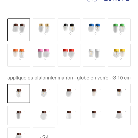
applique ou plafonnier marron - globe en verre - Ø 10 cm
+24