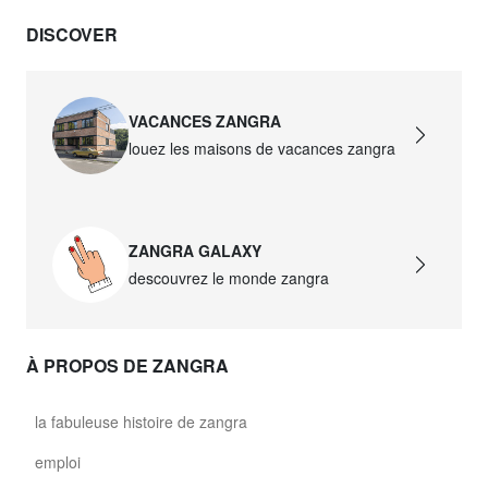
DISCOVER
david.wa.r.glass021
glass021 - verre opalin
89,00 €
VACANCES ZANGRA
david.wa.r.glass022
louez les maisons de vacances zangra
glass022 - verre opalin
87,50 €
ZANGRA GALAXY
david.wa.r.glass023
descouvrez le monde zangra
glass023 - verre opalin
89,00 €
À PROPOS DE ZANGRA
david.wa.r.glass027
glass027 - verre transparent
la fabuleuse histoire de zangra
89,00 €
emploi