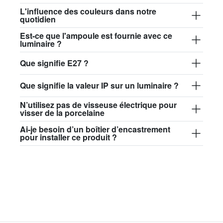
84,50 €
L'influence des couleurs dans notre
quotidien
david.wa.r.glass017
Est-ce que l'ampoule est fournie avec ce
luminaire ?
glass017 - verre opalin
89,00 €
Que signifie E27 ?
david.wa.r.glass018
Que signifie la valeur IP sur un luminaire ?
glass018 - verre opalin
N’utilisez pas de visseuse électrique pour
visser de la porcelaine
82,50 €
Ai-je besoin d’un boîtier d’encastrement
david.wa.r.glass019
pour installer ce produit ?
glass019 - verre opalin
89,00 €
david.wa.r.glass020
glass020 - verre opalin
87,50 €