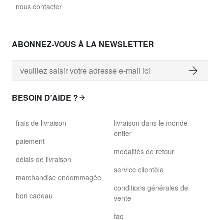
david.wa.r.glass028
nous contacter
glass028 - verre transparent
89,00 €
ABONNEZ-VOUS À LA NEWSLETTER
david.wa.r.glass029
glass029 - verre transparent
86,00 €
BESOIN D'AIDE ?
david.wa.r.glass031
glass031 - verre transparent
frais de livraison
livraison dans le monde
entier
89,00 €
paiement
modalités de retour
david.wa.r.glass032
délais de livraison
service clientèle
glass032 - verre fumé
marchandise endommagée
conditions générales de
89,00 €
bon cadeau
vente
david.wa.r.glass034
faq