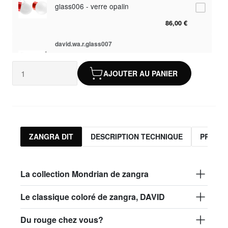
glass006 - verre opalin
86,00 €
david.wa.r.glass007
glass007 - verre dépoli
AJOUTER AU PANIER
82,50 €
david.wa.r.glass008
glass008 - verre transparent
82,50 €
ZANGRA DIT
DESCRIPTION TECHNIQUE
PRODUI
david.wa.r.glass009
glass009 - verre opalin
La collection Mondrian de zangra
86,00 €
Le classique coloré de zangra, DAVID
david.wa.r.glass013
Du rouge chez vous?
glass013 - plastique opalin