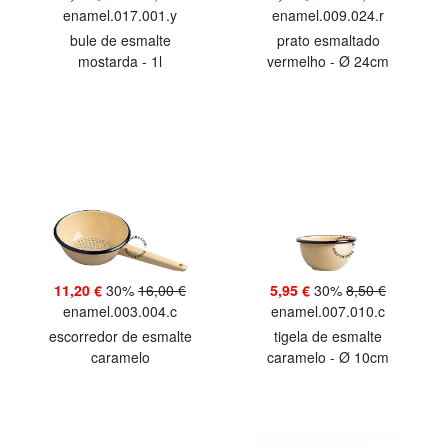
enamel.017.001.y
enamel.009.024.r
bule de esmalte
prato esmaltado
mostarda - 1l
vermelho - Ø 24cm
11,20 €
30%
16,00 €
5,95 €
30%
8,50 €
enamel.003.004.c
enamel.007.010.c
escorredor de esmalte
tigela de esmalte
caramelo
caramelo - Ø 10cm