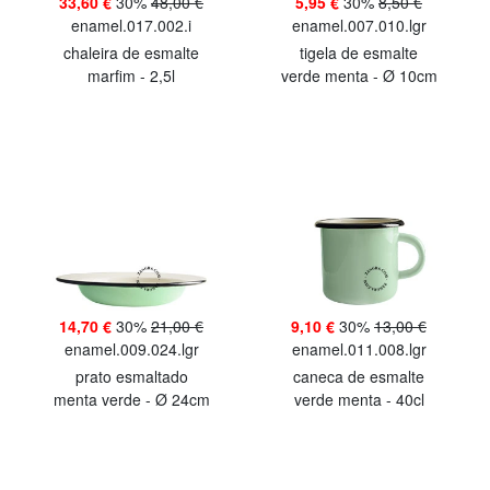
33,60 €
30%
48,00 €
5,95 €
30%
8,50 €
enamel.017.002.i
enamel.007.010.lgr
chaleira de esmalte
tigela de esmalte
marfim - 2,5l
verde menta - Ø 10cm
14,70 €
30%
21,00 €
9,10 €
30%
13,00 €
enamel.009.024.lgr
enamel.011.008.lgr
prato esmaltado
caneca de esmalte
menta verde - Ø 24cm
verde menta - 40cl