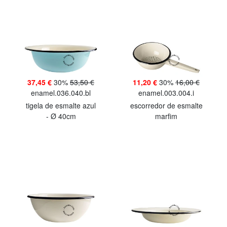
37,45 €
30%
53,50 €
11,20 €
30%
16,00 €
enamel.036.040.bl
enamel.003.004.i
tigela de esmalte azul
escorredor de esmalte
- Ø 40cm
marfim