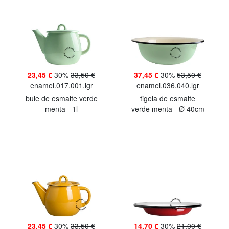
23,45 €
30%
33,50 €
37,45 €
30%
53,50 €
enamel.017.001.lgr
enamel.036.040.lgr
bule de esmalte verde
tigela de esmalte
menta - 1l
verde menta - Ø 40cm
23,45 €
30%
33,50 €
14,70 €
30%
21,00 €