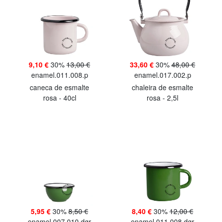
9,10 €
30%
13,00 €
33,60 €
30%
48,00 €
enamel.011.008.p
enamel.017.002.p
caneca de esmalte
chaleira de esmalte
rosa - 40cl
rosa - 2,5l
5,95 €
30%
8,50 €
8,40 €
30%
12,00 €
enamel.007.010.dgr
enamel.011.008.dgr