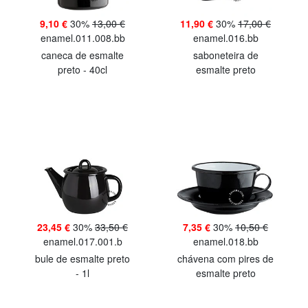
9,10 €
30%
13,00 €
11,90 €
30%
17,00 €
enamel.011.008.bb
enamel.016.bb
caneca de esmalte
saboneteira de
preto - 40cl
esmalte preto
23,45 €
30%
33,50 €
7,35 €
30%
10,50 €
enamel.017.001.b
enamel.018.bb
bule de esmalte preto
chávena com pires de
- 1l
esmalte preto