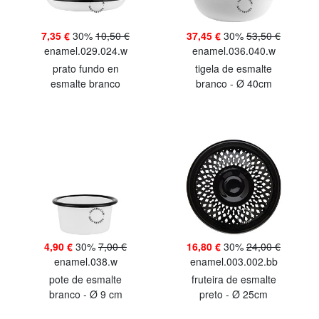
7,35 €
30%
10,50 €
37,45 €
30%
53,50 €
enamel.029.024.w
enamel.036.040.w
prato fundo en
tigela de esmalte
esmalte branco
branco - Ø 40cm
4,90 €
30%
7,00 €
16,80 €
30%
24,00 €
enamel.038.w
enamel.003.002.bb
pote de esmalte
fruteira de esmalte
branco - Ø 9 cm
preto - Ø 25cm