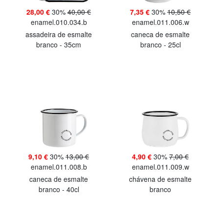
28,00 €
30%
40,00 €
7,35 €
30%
10,50 €
enamel.010.034.b
enamel.011.006.w
assadeira de esmalte
caneca de esmalte
branco - 35cm
branco - 25cl
9,10 €
30%
13,00 €
4,90 €
30%
7,00 €
enamel.011.008.b
enamel.011.009.w
caneca de esmalte
chávena de esmalte
branco - 40cl
branco