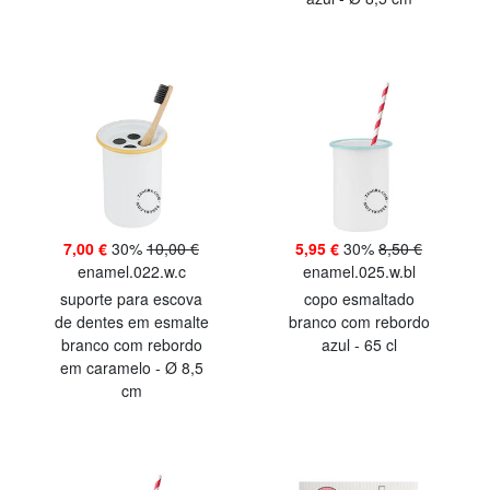
7,00 €
30%
10,00 €
5,95 €
30%
8,50 €
enamel.022.w.c
enamel.025.w.bl
suporte para escova
copo esmaltado
de dentes em esmalte
branco com rebordo
branco com rebordo
azul - 65 cl
em caramelo - Ø 8,5
cm