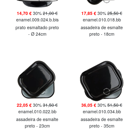
14,70 €
30%
21,00 €
17,85 €
30%
25,50 €
enamel.009.024.b.bis
enamel.010.018.bb
prato esmaltado preto
assadeira de esmalte
- Ø 24cm
preto - 18cm
22,05 €
30%
31,50 €
36,05 €
30%
51,50 €
enamel.010.022.bb
enamel.010.034.bb
assadeira de esmalte
assadeira de esmalte
preto - 23cm
preto - 35cm