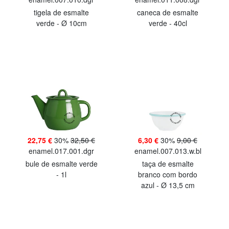
tigela de esmalte
caneca de esmalte
verde - Ø 10cm
verde - 40cl
22,75 €
30%
32,50 €
6,30 €
30%
9,00 €
enamel.017.001.dgr
enamel.007.013.w.bl
bule de esmalte verde
taça de esmalte
- 1l
branco com bordo
azul - Ø 13,5 cm