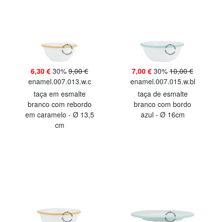
6,30 €
30%
9,00 €
7,00 €
30%
10,00 €
enamel.007.013.w.c
enamel.007.015.w.bl
taça em esmalte
taça de esmalte
branco com rebordo
branco com bordo
em caramelo - Ø 13,5
azul - Ø 16cm
cm