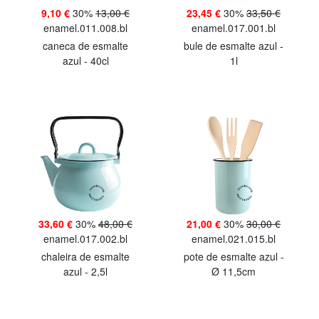
9,10 €
30%
13,00 €
23,45 €
30%
33,50 €
enamel.011.008.bl
enamel.017.001.bl
caneca de esmalte
bule de esmalte azul -
azul - 40cl
1l
33,60 €
30%
48,00 €
21,00 €
30%
30,00 €
enamel.017.002.bl
enamel.021.015.bl
chaleira de esmalte
pote de esmalte azul -
azul - 2,5l
Ø 11,5cm