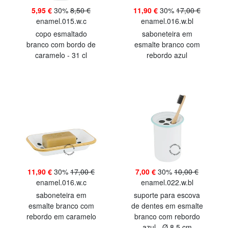
5,95 €
30%
8,50 €
11,90 €
30%
17,00 €
enamel.015.w.c
enamel.016.w.bl
copo esmaltado
saboneteira em
branco com bordo de
esmalte branco com
caramelo - 31 cl
rebordo azul
11,90 €
30%
17,00 €
7,00 €
30%
10,00 €
enamel.016.w.c
enamel.022.w.bl
saboneteira em
suporte para escova
esmalte branco com
de dentes em esmalte
rebordo em caramelo
branco com rebordo
azul - Ø 8,5 cm