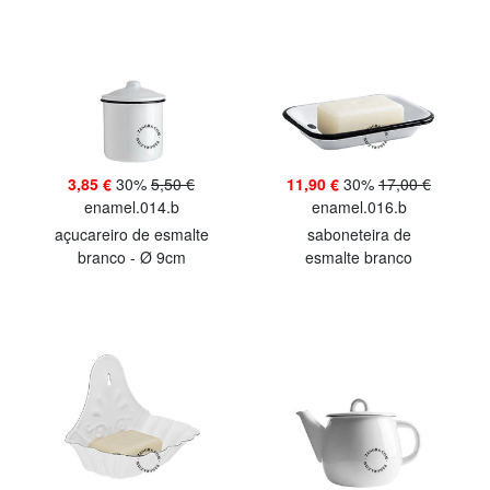
3,85 €
30%
5,50 €
11,90 €
30%
17,00 €
enamel.014.b
enamel.016.b
açucareiro de esmalte
saboneteira de
branco - Ø 9cm
esmalte branco