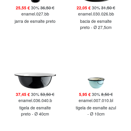
25,55 €
30%
36,50 €
22,05 €
30%
31,50 €
enamel.027.bb
enamel.030.026.bb
jarra de esmalte preto
bacia de esmalte
preto - Ø 27,5cm
37,45 €
30%
53,50 €
5,95 €
30%
8,50 €
enamel.036.040.b
enamel.007.010.bl
tigela de esmalte
tigela de esmalte azul
preto - Ø 40cm
- Ø 10cm