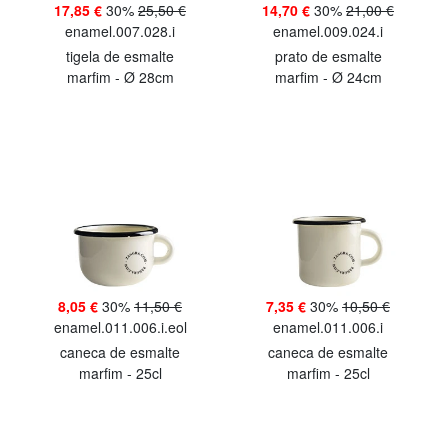
17,85 €
30%
25,50 €
14,70 €
30%
21,00 €
enamel.007.028.i
enamel.009.024.i
tigela de esmalte
prato de esmalte
marfim - Ø 28cm
marfim - Ø 24cm
8,05 €
30%
11,50 €
7,35 €
30%
10,50 €
enamel.011.006.i.eol
enamel.011.006.i
caneca de esmalte
caneca de esmalte
marfim - 25cl
marfim - 25cl