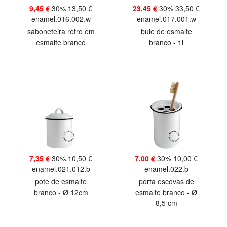
9,45 €
30%
13,50 €
23,45 €
30%
33,50 €
enamel.016.002.w
enamel.017.001.w
saboneteira retro em
bule de esmalte
esmalte branco
branco - 1l
7,35 €
30%
10,50 €
7,00 €
30%
10,00 €
enamel.021.012.b
enamel.022.b
pote de esmalte
porta escovas de
branco - Ø 12cm
esmalte branco - Ø
8,5 cm