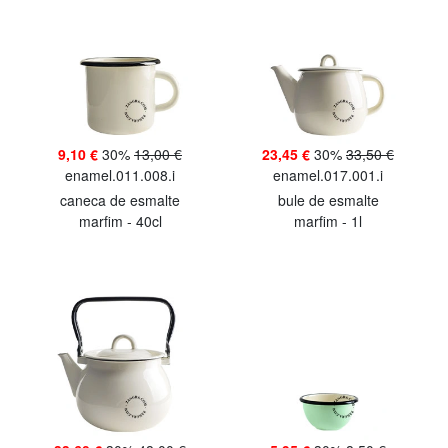
9,10 €
30%
13,00 €
23,45 €
30%
33,50 €
enamel.011.008.i
enamel.017.001.i
caneca de esmalte
bule de esmalte
marfim - 40cl
marfim - 1l