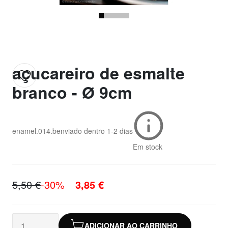
açucareiro de esmalte
branco - Ø 9cm
enamel.014.b
enviado dentro
1-2 dias
Em stock
5,50 €
-30%
3,85 €
ADICIONAR AO CARRINHO