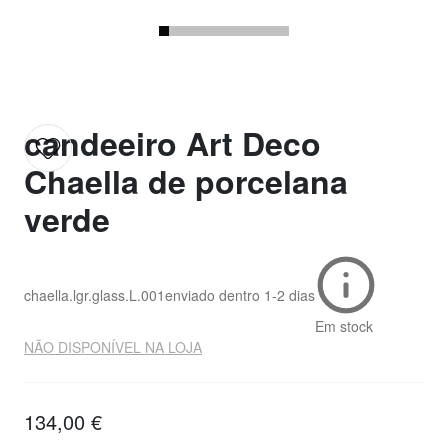
candeeiro Art Deco
Chaella de porcelana
verde
chaella.lgr.glass.L.001
enviado dentro
1-2 dias
Em stock
NÃO DISPONÍVEL NA LOJA
134,00 €