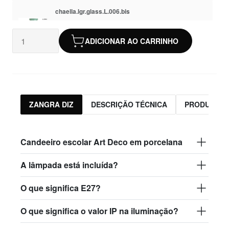
chaella.lgr.glass.L.006.bis
Stock não
glass.L.006.bis - vidro fosco
disponível
ADICIONAR AO CARRINHO
123,00 €
chaella.lgr.glass.L.008
glass.L.008 - vidro opala
131,00 €
ZANGRA DIZ
DESCRIÇÃO TÉCNICA
PRODUTOS 
chaella.lgr.glass.L.018
glass.L.018 - vidro trasparente
Candeeiro escolar Art Deco em porcelana
123,00 €
A lâmpada está incluída?
O que significa E27?
O que significa o valor IP na iluminação?