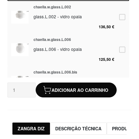
chaella.w.glass.L.002
glass.L.002 - vidro opala
136,50 €
chaella.w.glass.L.006
glass.L.006 - vidro opala
125,50 €
chaella.w.glass.L.006.bis
Stock não
glass.L.006.bis - vidro fosco
disponível
ADICIONAR AO CARRINHO
125,50 €
chaella.w.glass.L.008
glass.L.008 - vidro opala
133,00 €
ZANGRA DIZ
DESCRIÇÃO TÉCNICA
PRODUTOS 
chaella.w.glass.L.018