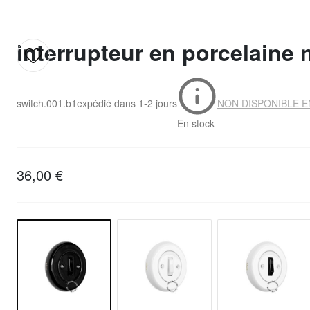
interrupteur en porcelaine 
switch.001.b1
expédié dans
1-2 jours
NON DISPONIBLE E
En stock
36,00 €