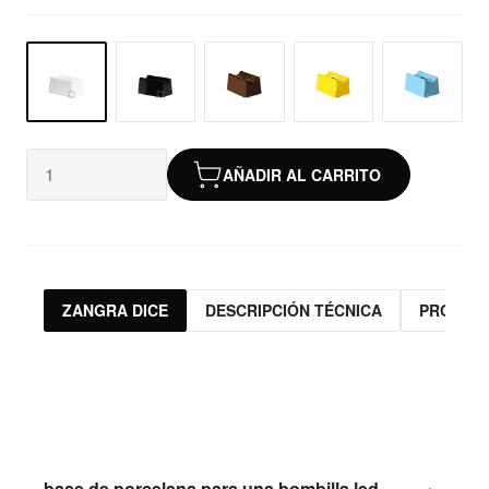
AÑADIR AL CARRITO
ZANGRA DICE
DESCRIPCIÓN TÉCNICA
PRODUC
base de porcelana para una bombilla led