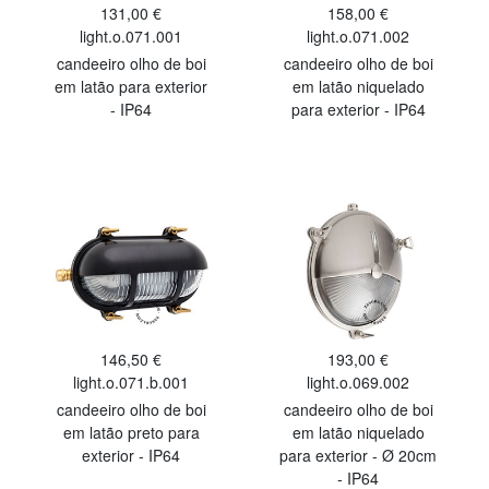
131,00 €
158,00 €
light.o.071.001
light.o.071.002
candeeiro olho de boi
candeeiro olho de boi
em latão para exterior
em latão niquelado
- IP64
para exterior - IP64
146,50 €
193,00 €
light.o.071.b.001
light.o.069.002
candeeiro olho de boi
candeeiro olho de boi
em latão preto para
em latão niquelado
exterior - IP64
para exterior - Ø 20cm
- IP64