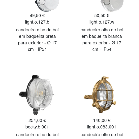
49,50 €
50,50 €
light.o.127.b
light.o.127.w
candeeiro olho de boi
candeeiro olho de boi
em baquelita preta
em baquelita branca
para exterior - Ø 17
para exterior - Ø 17
cm - IP54
cm - IP54
254,00 €
140,00 €
becky.b.001
light.o.083.001
candeeiro olho de boi
candeeiro olho de boi