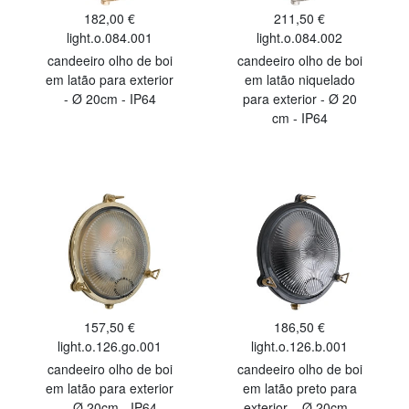
182,00 €
211,50 €
light.o.084.001
light.o.084.002
candeeiro olho de boi
candeeiro olho de boi
em latão para exterior
em latão niquelado
- Ø 20cm - IP64
para exterior - Ø 20
cm - IP64
157,50 €
186,50 €
light.o.126.go.001
light.o.126.b.001
candeeiro olho de boi
candeeiro olho de boi
em latão para exterior
em latão preto para
– Ø 20cm - IP64
exterior – Ø 20cm -