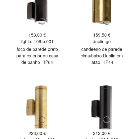
153,00 €
159,50 €
light.o.109.b.001
dublin.go
foco de parede preto
candeeiro de parede
para exterior ou casa
cima/baixo Dublin em
de banho - IP64
latão - IP44
223,00 €
212,00 €