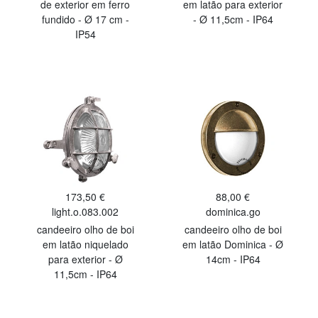
de exterior em ferro
em latão para exterior
fundido - Ø 17 cm -
- Ø 11,5cm - IP64
IP54
173,50 €
88,00 €
light.o.083.002
dominica.go
candeeiro olho de boi
candeeiro olho de boi
em latão niquelado
em latão Dominica - Ø
para exterior - Ø
14cm - IP64
11,5cm - IP64