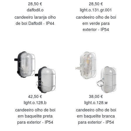
28,50 €
28,50 €
daffodil.o
light.o.131.gr.001
candeeiro laranja olho
candeeiro olho de boi
de boi Daffodil - IP44
em verde para
exterior - IP54
42,50 €
38,00 €
light.o.128.b
light.o.128.w
candeeiro olho de boi
candeeiro olho de boi
em baquelite preta
em baquelite branca
para exterior - IP54
para exterior - IP54