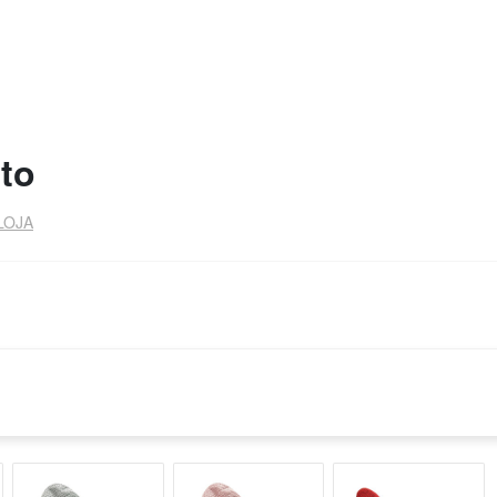
nto
LOJA