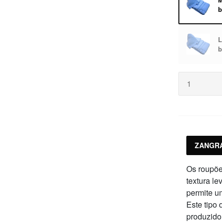
b
L
ba
ZANGRA
Os roupõe
textura le
permite u
Este tipo
produzido