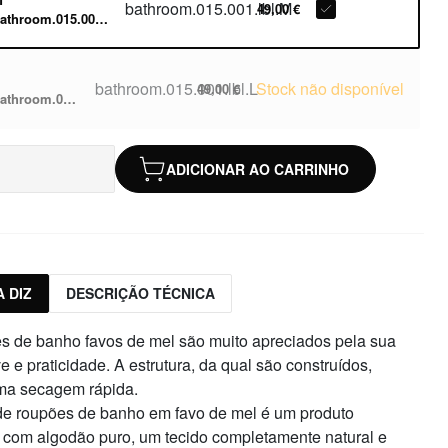
bathroom.015.001.lbl.M
49,00 €
athroom.015.001.lbl.M
bathroom.015.001.lbl.L
Stock não disponível
49,00 €
throom.015.001.lbl.L
ADICIONAR AO CARRINHO
 DIZ
DESCRIÇÃO TÉCNICA
s de banho favos de mel são muito apreciados pela sua
ve e praticidade. A estrutura, da qual são construídos,
ma secagem rápida.
 de roupões de banho em favo de mel é um produto
 com algodão puro, um tecido completamente natural e