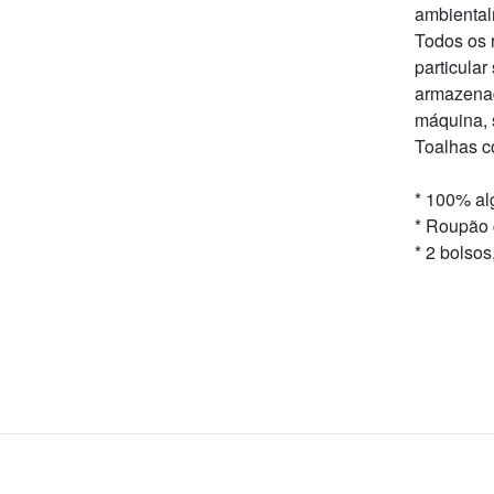
ambiental
Todos os 
particula
armazenad
máquina, 
Toalhas c
* 100% al
* Roupão 
* 2 bolso