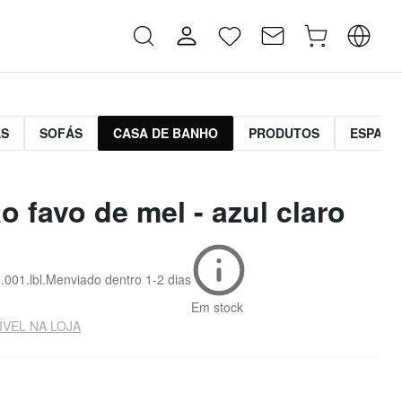
AS
SOFÁS
CASA DE BANHO
PRODUTOS
ESPAÇO
o favo de mel - azul claro
.001.lbl.M
enviado dentro
1-2 dias
Em stock
ÍVEL NA LOJA