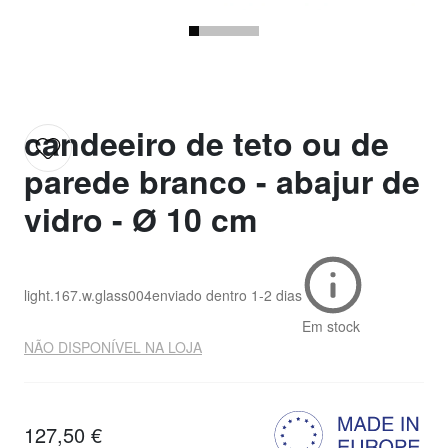
candeeiro de teto ou de
parede branco - abajur de
vidro - Ø 10 cm
light.167.w.glass004
enviado dentro
1-2 dias
Em stock
NÃO DISPONÍVEL NA LOJA
127,50 €