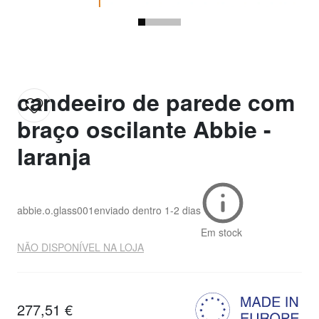
candeeiro de parede com
braço oscilante Abbie -
laranja
abbie.o.glass001
enviado dentro
1-2 dias
Em stock
NÃO DISPONÍVEL NA LOJA
277,51 €