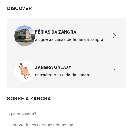
DISCOVER
david.wa.br.glass021
glass021 - vidro opalino
89,00 €
FÉRIAS DA ZANGRA
alugue as casas de férias da zangra
david.wa.br.glass022
glass022 - vidro opalino
87,50 €
ZANGRA GALAXY
david.wa.br.glass023
descubra o mundo da zangra
glass023 - vidro opalino
89,00 €
SOBRE A ZANGRA
david.wa.br.glass027
glass027 - vidro transparente
quem somos?
89,00 €
junte-se à nossa equipa de sonho