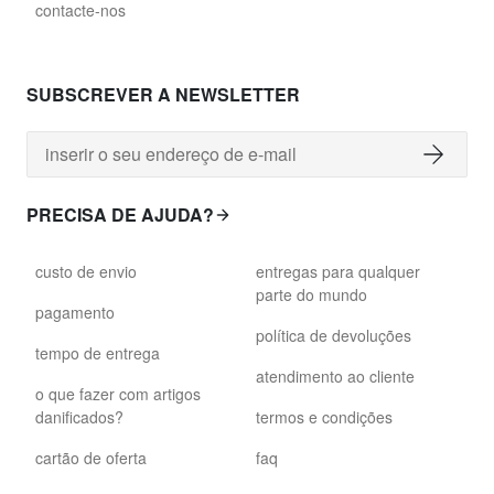
david.wa.br.glass028
contacte-nos
glass028 - vidro transparente
89,00 €
SUBSCREVER A NEWSLETTER
david.wa.br.glass029
glass029 - vidro transparente
86,00 €
PRECISA DE AJUDA?
david.wa.br.glass031
custo de envio
entregas para qualquer
glass031 - vidro transparente
parte do mundo
89,00 €
pagamento
política de devoluções
tempo de entrega
david.wa.br.glass032
atendimento ao cliente
glass032 - vidro fumado
o que fazer com artigos
danificados?
termos e condições
89,00 €
cartão de oferta
faq
david.wa.br.glass034