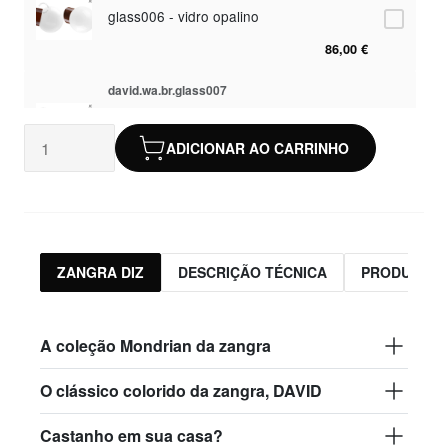
glass006 - vidro opalino
86,00 €
david.wa.br.glass007
glass007 - vidro fosco
ADICIONAR AO CARRINHO
82,50 €
david.wa.br.glass008
glass008 - vidro transparente
82,50 €
ZANGRA DIZ
DESCRIÇÃO TÉCNICA
PRODUTOS 
david.wa.br.glass009
glass009 - vidro opalino
A coleção Mondrian da zangra
86,00 €
O clássico colorido da zangra, DAVID
david.wa.br.glass013
Castanho em sua casa?
glass013 - plástico opalino