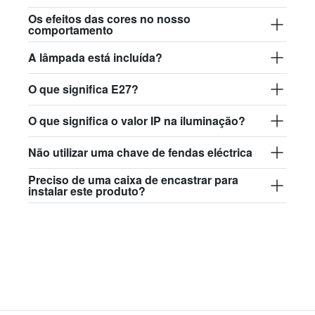
84,50 €
Os efeitos das cores no nosso
comportamento
david.wa.br.glass017
A lâmpada está incluída?
glass017 - vidro opalino
O que significa E27?
89,00 €
david.wa.br.glass018
O que significa o valor IP na iluminação?
glass018 - vidro opalino
Não utilizar uma chave de fendas eléctrica
82,50 €
Preciso de uma caixa de encastrar para
instalar este produto?
david.wa.br.glass019
glass019 - vidro opalino
89,00 €
david.wa.br.glass020
glass020 - vidro opalino
87,50 €