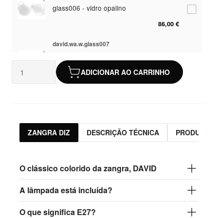
glass006 - vidro opalino
86,00 €
david.wa.w.glass007
glass007 - vidro fosco
ADICIONAR AO CARRINHO
82,50 €
david.wa.w.glass008
glass008 - vidro transparente
82,50 €
ZANGRA DIZ
DESCRIÇÃO TÉCNICA
PRODUTOS 
david.wa.w.glass009
glass009 - vidro opalino
O clássico colorido da zangra, DAVID
86,00 €
A lâmpada está incluída?
david.wa.w.glass013
O que significa E27?
glass013 - plástico opalino