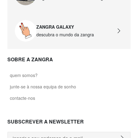
david.wa.w.glass021
glass021 - vidro opalino
ZANGRA GALAXY
89,00 €
descubra o mundo da zangra
david.wa.w.glass022
glass022 - vidro opalino
SOBRE A ZANGRA
87,50 €
quem somos?
david.wa.w.glass023
glass023 - vidro opalino
junte-se à nossa equipa de sonho
89,00 €
contacte-nos
david.wa.w.glass027
glass027 - vidro transparente
SUBSCREVER A NEWSLETTER
89,00 €