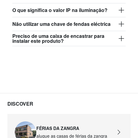
84,50 €
O que significa o valor IP na iluminação?
david.wa.w.glass017
Não utilizar uma chave de fendas eléctrica
glass017 - vidro opalino
Preciso de uma caixa de encastrar para
89,00 €
instalar este produto?
david.wa.w.glass018
glass018 - vidro opalino
82,50 €
david.wa.w.glass019
glass019 - vidro opalino
DISCOVER
89,00 €
david.wa.w.glass020
glass020 - vidro opalino
FÉRIAS DA ZANGRA
alugue as casas de férias da zangra
87,50 €