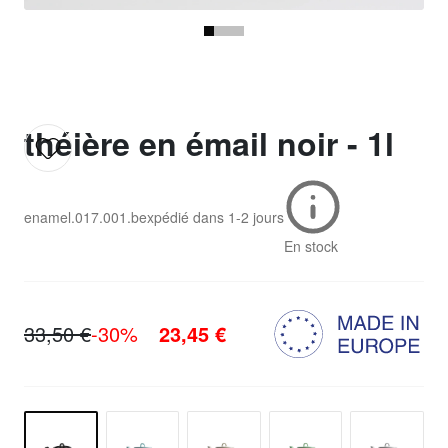
théière en émail noir - 1l
enamel.017.001.b
expédié dans
1-2 jours
En stock
33,50 €
-30%
23,45 €