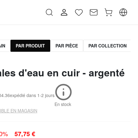
AIN
PAR PRODUIT
PAR PIÈCE
PAR COLLECTION
les d'eau en cuir - argenté
04.36
expédié dans
1-2 jours
En stock
IBLE EN MAGASIN
30%
57,75 €