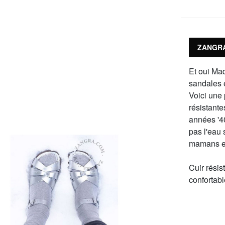
4
s
ZANGRA
Et oui Ma
sandales 
Voici une 
résistante
années '40
pas l'eau
mamans et 
Cuir résis
confortabl