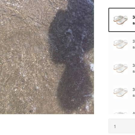
3
s
3
s
3
s
3
s
4
s