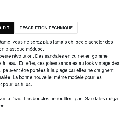
saltwater.ad004.41-
1-42-size9
Rupture de stock
82,50 €
altwater.ad004.41-42
42
 DIT
DESCRIPTION TECHNIQUE
dame, vous ne serez plus jamais obligée d'acheter des
en plastique méduse.
petite révolution. Des sandales en cuir et en gomme
s à l'eau. En effet, ces jolies sandales au look vintage des
 peuvent être portées à la plage car elles ne craignent
 salée! La bonne nouvelle: même modèle pour les
pour les filles.
tant à l'eau. Les boucles ne rouillent pas. Sandales méga
es!