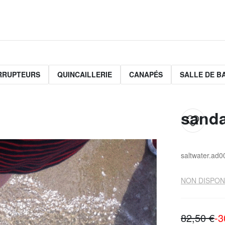
ERRUPTEURS
QUINCAILLERIE
CANAPÉS
SALLE DE B
sanda
saltwater.ad0
NON DISPON
82,50 €
-