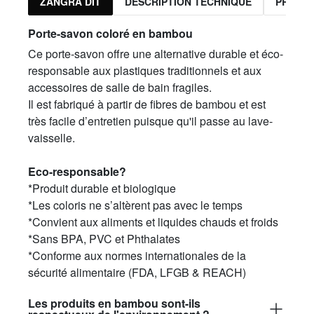
ZANGRA DIT
DESCRIPTION TECHNIQUE
PRODUI
Porte-savon coloré en bambou
Ce porte-savon offre une alternative durable et éco-
responsable aux plastiques traditionnels et aux
accessoires de salle de bain fragiles.
Il est fabriqué à partir de fibres de bambou et est
très facile d’entretien puisque qu'il passe au lave-
vaisselle.
Eco-responsable?
*Produit durable et biologique
*Les coloris ne s’altèrent pas avec le temps
*Convient aux aliments et liquides chauds et froids
*Sans BPA, PVC et Phthalates
*Conforme aux normes internationales de la
sécurité alimentaire (FDA, LFGB & REACH)
Les produits en bambou sont-ils