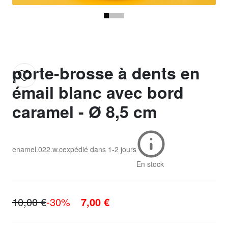
porte-brosse à dents en
émail blanc avec bord
caramel - Ø 8,5 cm
enamel.022.w.c
expédié dans
1-2 jours
En stock
10,00 €
-30%
7,00 €