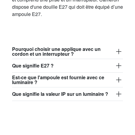
lightbulb.lf.001.02.095
dispose d'une douille E27 qui doit être équipé d’une
LED dimmable - verre opale - 2700K - 4W
- Ø 9,5 cm
ampoule E27.
25,50 €
Pourquoi choisir une applique avec un
cordon et un interrupteur ?
Que signifie E27 ?
Est-ce que l'ampoule est fournie avec ce
luminaire ?
Que signifie la valeur IP sur un luminaire ?