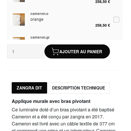
258,50 €
cameron.o
orange
258,50 €
cameron.gr
vert
258,50 €
AJOUTER AU PANIER
cameron.r
rouge
258,50 €
cameron.bl
ZANGRA DIT
DESCRIPTION TECHNIQUE
bleu
258,50 €
Applique murale avec bras pivotant
cameron.b
Ce luminaire doté d’un bras pivotant a été baptisé
noir
Cameron et a été conçu par zangra en 2017.
258,50 €
Cameron est livré avec un câble textile de 377 cm
et comprend une prise et un interrupteur. Cameron