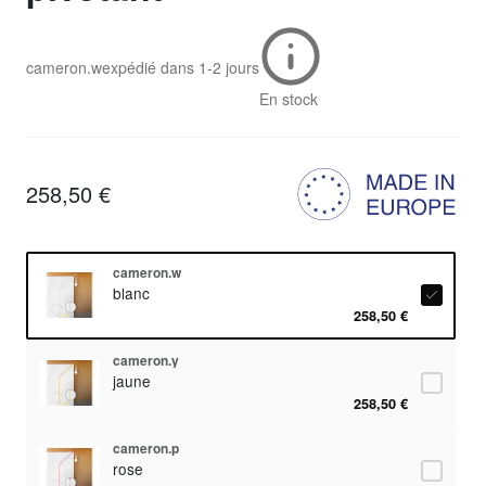
cameron.w
expédié dans
1-2 jours
En stock
258,50 €
cameron.w
blanc
258,50 €
cameron.y
jaune
258,50 €
cameron.p
rose