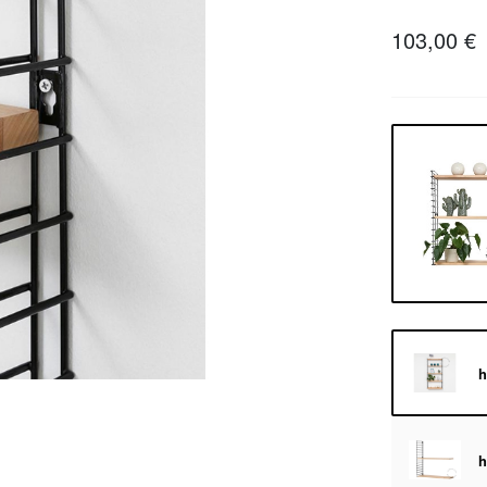
103,00 €
h
h