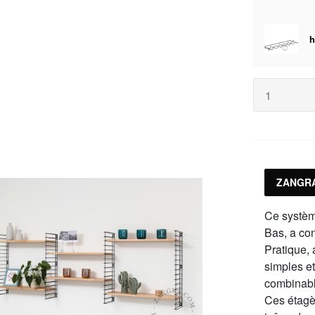
h
ZANGRA
Ce systèm
Bas, a co
Pratique, 
simples et
combinable
Ces étagè