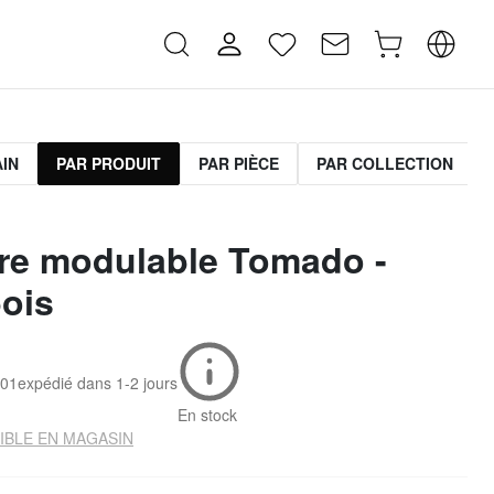
AIN
PAR PRODUIT
PAR PIÈCE
PAR COLLECTION
re modulable Tomado -
bois
001
expédié dans
1-2 jours
En stock
IBLE EN MAGASIN