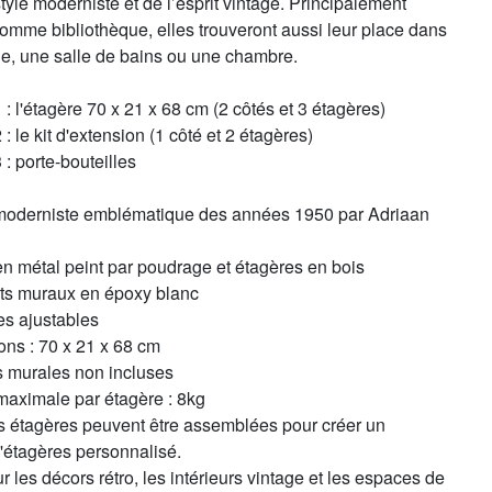
tyle moderniste et de l’esprit vintage. Principalement
comme bibliothèque, elles trouveront aussi leur place dans
ne, une salle de bains ou une chambre.
 l'étagère 70 x 21 x 68 cm (2 côtés et 3 étagères)
 le kit d'extension (1 côté et 2 étagères)
: porte-bouteilles
moderniste emblématique des années 1950 par Adriaan
en métal peint par poudrage et étagères en bois
rts muraux en époxy blanc
es ajustables
ons : 70 x 21 x 68 cm
s murales non incluses
maximale par étagère : 8kg
rs étagères peuvent être assemblées pour créer un
'étagères personnalisé.
ur les décors rétro, les intérieurs vintage et les espaces de