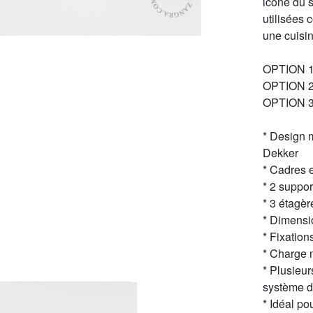
icône du s
utilisées 
une cuisi
OPTION 1 :
OPTION 2 :
OPTION 3 
* Design 
Dekker
* Cadres 
* 2 suppo
* 3 étagèr
* Dimensi
* Fixation
* Charge 
* Plusieu
système d
* Idéal po