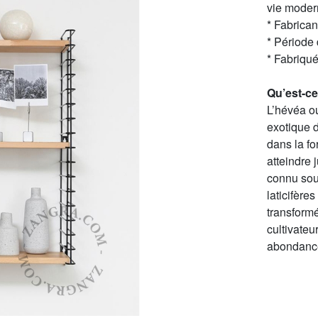
vie moder
* Fabrica
* Période
* Fabriqu
Qu’est-ce
L’hévéa ou
exotique d
dans la fo
atteindre 
connu sous
laticifère
transformé
cultivateu
abondance