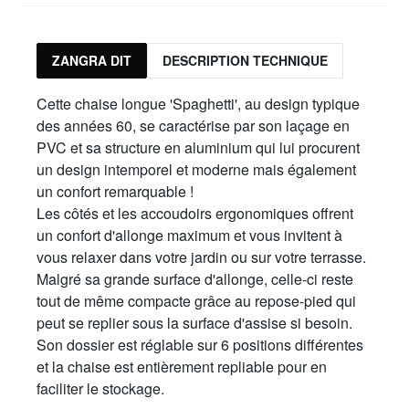
228,00 €
furniture.053.001.lgr
ZANGRA DIT
DESCRIPTION TECHNIQUE
vert clair
228,00 €
Cette chaise longue 'Spaghetti', au design typique
des années 60, se caractérise par son laçage en
furniture.053.001.lbl
bleu clair
PVC et sa structure en aluminium qui lui procurent
228,00 €
un design intemporel et moderne mais également
un confort remarquable !
furniture.053.001.gr
Les côtés et les accoudoirs ergonomiques offrent
vert
un confort d'allonge maximum et vous invitent à
228,00 €
vous relaxer dans votre jardin ou sur votre terrasse.
furniture.053.001.g
Malgré sa grande surface d'allonge, celle-ci reste
gris
tout de même compacte grâce au repose-pied qui
228,00 €
peut se replier sous la surface d'assise si besoin.
Son dossier est réglable sur 6 positions différentes
furniture.053.001.bl
bleu
et la chaise est entièrement repliable pour en
228,00 €
faciliter le stockage.