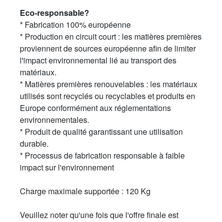
furniture.053.001.b
Eco-responsable?
noir
* Fabrication 100% européenne
228,00 €
* Production en circuit court : les matières premières
furniture.053.001.pop
proviennent de sources européenne afin de limiter
pop jaune / orange / rouge
l'impact environnemental lié au transport des
246,00 €
matériaux.
* Matières premières renouvelables : les matériaux
utilisés sont recyclés ou recyclables et produits en
Europe conformément aux réglementations
environnementales.
* Produit de qualité garantissant une utilisation
durable.
* Processus de fabrication responsable à faible
impact sur l'environnement
Charge maximale supportée : 120 Kg
Veuillez noter qu'une fois que l'offre finale est