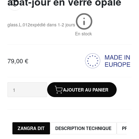
abat-jour en verre opale
glass.L.012
expédié dans
1-2 jours
En stock
79,00 €
AJOUTER AU PANIER
ZANGRA DIT
DESCRIPTION TECHNIQUE
PRODUI