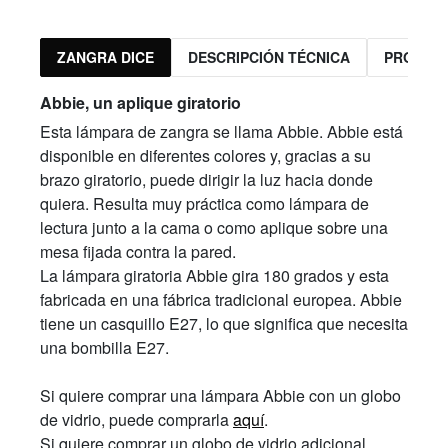
ZANGRA DICE
DESCRIPCIÓN TÉCNICA
PRODUC
Abbie, un aplique giratorio
Esta lámpara de zangra se llama Abbie. Abbie está
disponible en diferentes colores y, gracias a su
brazo giratorio, puede dirigir la luz hacia donde
quiera. Resulta muy práctica como lámpara de
lectura junto a la cama o como aplique sobre una
mesa fijada contra la pared.
La lámpara giratoria Abbie gira 180 grados y esta
fabricada en una fábrica tradicional europea. Abbie
tiene un casquillo E27, lo que significa que necesita
una bombilla E27.
Si quiere comprar una lámpara Abbie con un globo
de vidrio, puede comprarla
aquí
.
Si quiere comprar un globo de vidrio adicional,