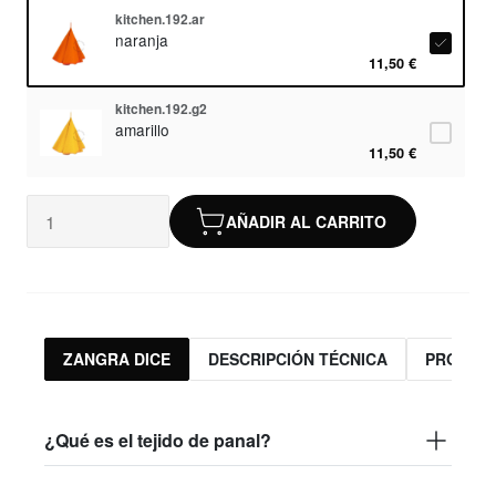
kitchen.192.ar
naranja
11,50 €
kitchen.192.g2
amarillo
11,50 €
AÑADIR AL CARRITO
ZANGRA DICE
DESCRIPCIÓN TÉCNICA
PRODUC
¿Qué es el tejido de panal?