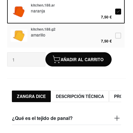
kitchen.188.ar
naranja
7,50 €
kitchen.188.g2
amarillo
7,50 €
AÑADIR AL CARRITO
ZANGRA DICE
DESCRIPCIÓN TÉCNICA
PRODUC
¿Qué es el tejido de panal?