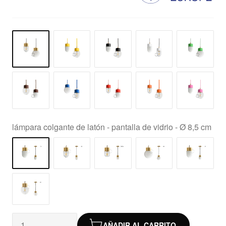
lámpara colgante de latón - pantalla de vidrio - Ø 8,5 cm
AÑADIR AL CARRITO