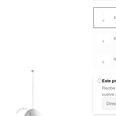
l
l
l
Este p
Recibe 
vuelve 