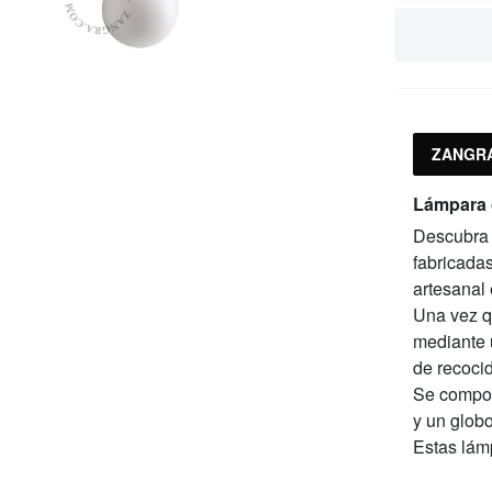
ZANGRA
Lámpara c
Descubra 
fabricadas
artesanal
Una vez qu
mediante 
de recocid
Se compon
y un globo
Estas lám