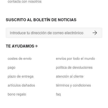
david.wa.br.glass028
contacta con nosotros
glass028 - vidrio transparente
89,00 €
SUSCRITO AL BOLETÍN DE NOTICIAS
david.wa.br.glass029
glass029 - vidrio transparente
86,00 €
TE AYUDAMOS
david.wa.br.glass031
costes de envio
envíos por todo el mundo
glass031 - vidrio transparente
89,00 €
pago
política de devoluciones
plazo de entrega
atención al cliente
david.wa.br.glass032
glass032 - vidrio ahumado
artículos dañados
términos y condiciones
89,00 €
bono regalo
faq
david.wa.br.glass034