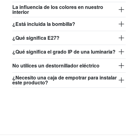
84,50 €
La influencia de los colores en nuestro
interior
david.wa.br.glass017
¿Está incluida la bombilla?
glass017 - vidrio opalino
¿Qué significa E27?
89,00 €
david.wa.br.glass018
¿Qué significa el grado IP de una luminaria?
glass018 - vidrio opalino
No utilices un destornillador eléctrico
82,50 €
¿Necesito una caja de empotrar para instalar
este producto?
david.wa.br.glass019
glass019 - vidrio opalino
89,00 €
david.wa.br.glass020
glass020 - vidrio opalino
87,50 €