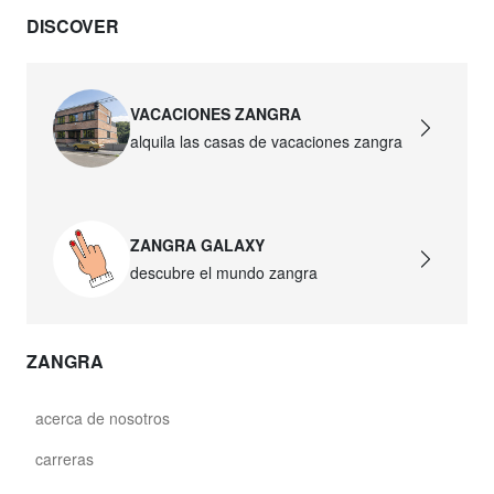
DISCOVER
david.wa.br.glass021
glass021 - vidrio opalino
89,00 €
VACACIONES ZANGRA
alquila las casas de vacaciones zangra
david.wa.br.glass022
glass022 - vidrio opalino
87,50 €
ZANGRA GALAXY
david.wa.br.glass023
descubre el mundo zangra
glass023 - vidrio opalino
89,00 €
ZANGRA
david.wa.br.glass027
glass027 - vidrio transparente
acerca de nosotros
89,00 €
carreras