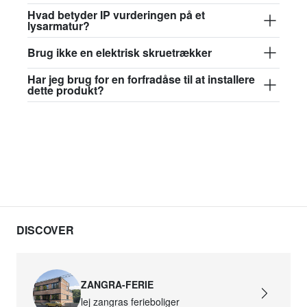
631,66 kr.
Hvad betyder IP vurderingen på et
lysarmatur?
david.c.w.glass017
Brug ikke en elektrisk skruetrækker
glass017 - opalglas
Har jeg brug for en forfradåse til at installere
665,30 kr.
dette produkt?
david.c.w.glass018
glass018 - opalglas
616,71 kr.
david.c.w.glass019
glass019 - opalglas
665,30 kr.
DISCOVER
david.c.w.glass020
glass020 - opalglas
ZANGRA-FERIE
654,08 kr.
lej zangras ferieboliger