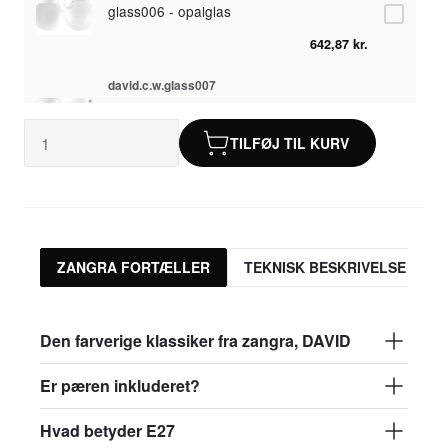
glass006 - opalglas
642,87 kr.
david.c.w.glass007
glass007 - frostet glas
TILFØJ TIL KURV
616,71 kr.
david.c.w.glass008
glass008 - gennemsigtigt glas
616,71 kr.
ZANGRA FORTÆLLER
TEKNISK BESKRIVELSE
david.c.w.glass009
glass009 - opalglas
Den farverige klassiker fra zangra, DAVID
642,87 kr.
Er pæren inkluderet?
david.c.w.glass013
Hvad betyder E27
glass013 - opalplast