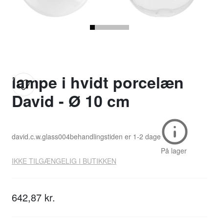
lampe i hvidt porcelæn
David - Ø 10 cm
david.c.w.glass004
behandlingstiden er
1-2 dage
På lager
IKKE TILGÆNGELIG I BUTIKKEN
642,87 kr.