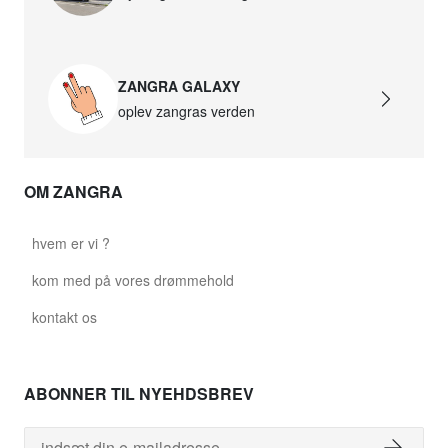
david.c.w.glass021
glass021 - opalglas
ZANGRA GALAXY
665,30 kr.
oplev zangras verden
david.c.w.glass022
glass022 - opalglas
OM ZANGRA
654,08 kr.
david.c.w.glass023
hvem er vi ?
glass023 - opalglas
kom med på vores drømmehold
665,30 kr.
kontakt os
david.c.w.glass027
glass027 - gennemsigtigt glas
ABONNER TIL NYEHDSBREV
665,30 kr.