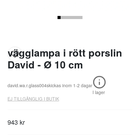
vägglampa i rött porslin
David - Ø 10 cm
david.wa.r.glass004
skickas inom
1-2 dagar
I lager
EJ TILLGÄNGLIG I BUTIK
943 kr