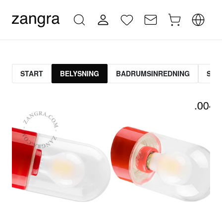
START
BELYSNING
BADRUMSINREDNING
STR