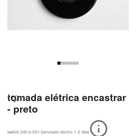
tomada elétrica encastrar
- preto
switch.040.b.001-b
enviado dentro
1-2 dias