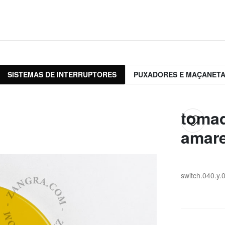
SISTEMAS DE INTERRUPTORES
PUXADORES E MAÇANET
tomad
amare
switch.040.y.