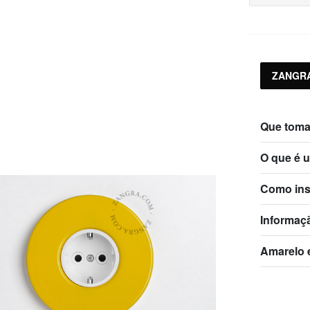
ZANGRA
Que toma
O que é 
Como ins
Informaç
Amarelo 