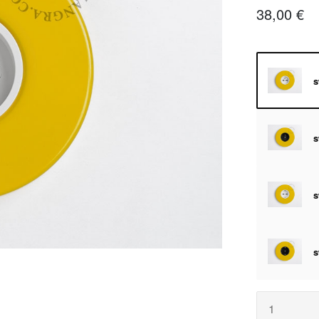
38,00 €
s
s