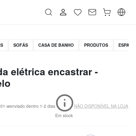
AS
SOFÁS
CASA DE BANHO
PRODUTOS
ESPAÇO
a elétrica encastrar -
lo
001-w
enviado dentro
1-2 dias
NÃO DISPONÍVEL NA LOJA
Em stock