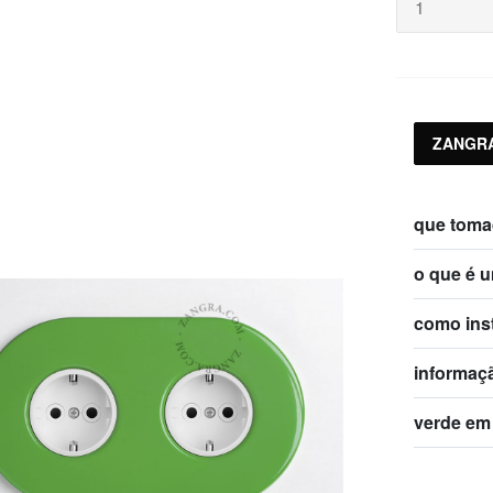
ZANGRA
que toma
o que é u
como ins
informaç
verde em