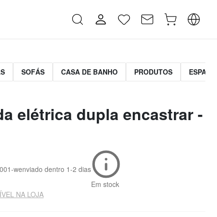
AS
SOFÁS
CASA DE BANHO
PRODUTOS
ESPAÇO
a elétrica dupla encastrar -
.001-w
enviado dentro
1-2 dias
Em stock
ÍVEL NA LOJA