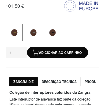
101,50 €
ADICIONAR AO CARRINHO
ZANGRA DIZ
DESCRIÇÃO TÉCNICA
PRODUTOS 
Coleção de interruptores coloridos da Zangra
Este interruptor de alavanca faz parte da coleção
"Sinta-se bem" desenhada pela zangra. Lançada