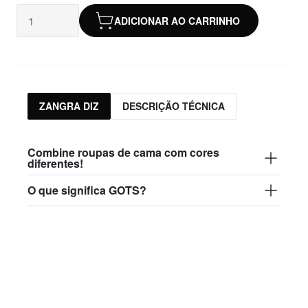
fronha rosa
22,50 €
ADICIONAR AO CARRINHO
bed.017.006
Stock não
fronha branca
disponível
22,50 €
bed.017
ZANGRA DIZ
DESCRIÇÃO TÉCNICA
almofada
99,00 €
Combine roupas de cama com cores
diferentes!
O que significa GOTS?