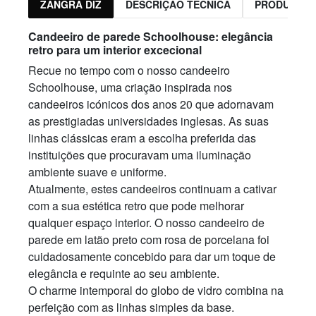
ZANGRA DIZ
DESCRIÇÃO TÉCNICA
PRODUTOS 
Candeeiro de parede Schoolhouse: elegância
retro para um interior excecional
Recue no tempo com o nosso candeeiro
Schoolhouse, uma criação inspirada nos
candeeiros icónicos dos anos 20 que adornavam
as prestigiadas universidades inglesas. As suas
linhas clássicas eram a escolha preferida das
instituições que procuravam uma iluminação
ambiente suave e uniforme.
Atualmente, estes candeeiros continuam a cativar
com a sua estética retro que pode melhorar
qualquer espaço interior. O nosso candeeiro de
parede em latão preto com rosa de porcelana foi
cuidadosamente concebido para dar um toque de
elegância e requinte ao seu ambiente.
O charme intemporal do globo de vidro combina na
perfeição com as linhas simples da base.