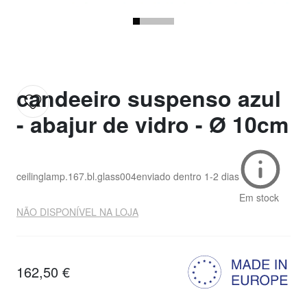
candeeiro suspenso azul
- abajur de vidro - Ø 10cm
ceilinglamp.167.bl.glass004
enviado dentro
1-2 dias
Em stock
NÃO DISPONÍVEL NA LOJA
162,50 €