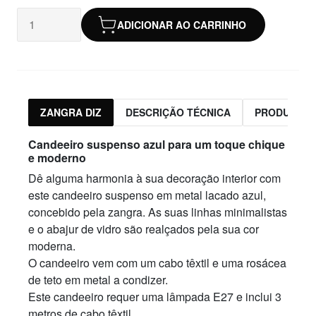
ADICIONAR AO CARRINHO
ZANGRA DIZ
DESCRIÇÃO TÉCNICA
PRODUTOS 
Candeeiro suspenso azul para um toque chique
e moderno
Dê alguma harmonia à sua decoração interior com
este candeeiro suspenso em metal lacado azul,
concebido pela zangra. As suas linhas minimalistas
e o abajur de vidro são realçados pela sua cor
moderna.
O candeeiro vem com um cabo têxtil e uma rosácea
de teto em metal a condizer.
Este candeeiro requer uma lâmpada E27 e inclui 3
metros de cabo têxtil.