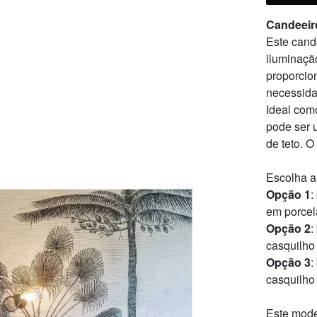
Candeeiro
Este cand
iluminação
proporcio
necessida
Ideal com
pode ser 
de teto. 
Escolha a
Opção 1
:
em porcel
Opção 2
:
casquilho
Opção 3
:
casquilho
Este mode