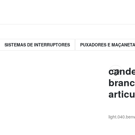
SISTEMAS DE INTERRUPTORES
PUXADORES E MAÇANET
cande
branc
artic
light.040.b
env