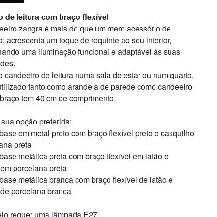
 de leitura com braço flexível
eeiro zangra é mais do que um mero acessório de
; acrescenta um toque de requinte ao seu interior,
nando uma iluminação funcional e adaptável às suas
des.
o candeeiro de leitura numa sala de estar ou num quarto,
utilizado tanto como arandela de parede como candeeiro
O braço tem 40 cm de comprimento.
 sua opção preferida:
 base em metal preto com braço flexível preto e casquilho
ana preta
 base metálica preta com braço flexível em latão e
 em porcelana preta
 base metálica branca com braço flexível de latão e
 de porcelana branca
lo requer uma lâmpada E27.