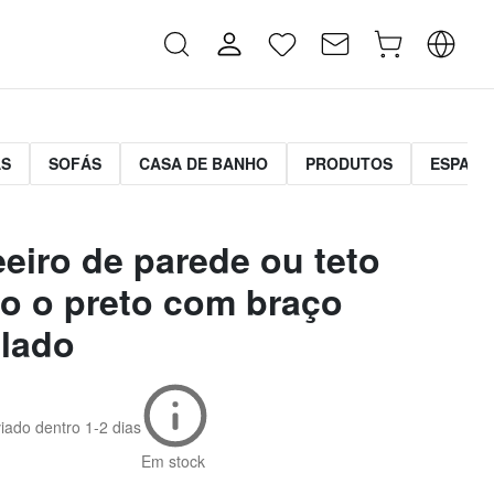
AS
SOFÁS
CASA DE BANHO
PRODUTOS
ESPAÇO
eiro de parede ou teto
o o preto com braço
ulado
iado dentro
1-2 dias
Em stock