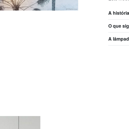
A históri
O que sig
A lâmpada