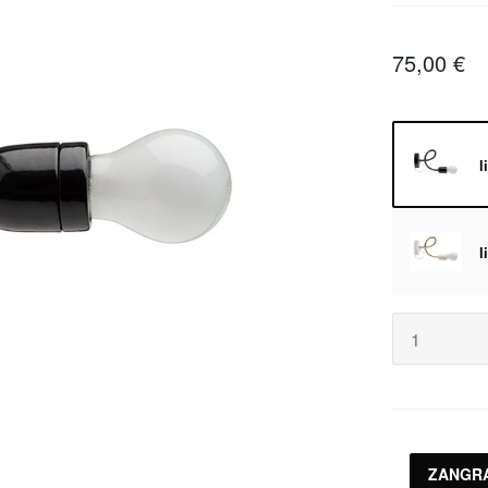
75,00 €
l
l
ZANGRA