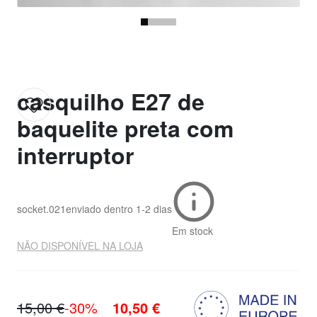
casquilho E27 de
baquelite preta com
interruptor
socket.021
enviado dentro
1-2 dias
Em stock
NÃO DISPONÍVEL NA LOJA
15,00 €
-30%
10,50 €