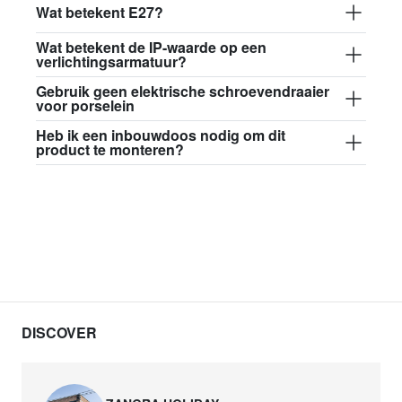
glass013 - opaal plastic
Wat betekent E27?
€ 84,50
Wat betekent de IP-waarde op een
verlichtingsarmatuur?
david.wa.b.glass017
Gebruik geen elektrische schroevendraaier
glass017 - melkglas
voor porselein
Heb ik een inbouwdoos nodig om dit
€ 89,00
product te monteren?
david.wa.b.glass018
glass018 - melkglas
€ 82,50
david.wa.b.glass019
glass019 - melkglas
€ 89,00
DISCOVER
david.wa.b.glass020
glass020 - melkglas