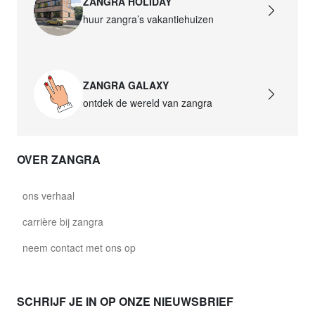
ZANGRA HOLIDAY
€ 87,50
huur zangra’s vakantiehuizen
david.wa.b.glass021
glass021 - melkglas
ZANGRA GALAXY
€ 89,00
ontdek de wereld van zangra
david.wa.b.glass022
glass022 - melkglas
OVER ZANGRA
€ 87,50
david.wa.b.glass023
ons verhaal
glass023 - melkglas
carrière bij zangra
€ 89,00
neem contact met ons op
david.wa.b.glass027
glass027 - helder glas
SCHRIJF JE IN OP ONZE NIEUWSBRIEF
€ 89,00