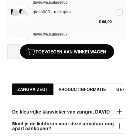
david.wa.b.glass006
glass006 - melkglas
€ 86,00
david.wa.b.glass007
glass007 - mat glas
TOEVOEGEN AAN WINKELWAGEN
€ 82,50
david.wa.b.glass008
glass008 - helder glas
€ 82,50
ZANGRA ZEGT
PRODUCTINFORMATIE
GERELA
david.wa.b.glass009
glass009 - melkglas
De kleurrijke klassieker van zangra, DAVID
€ 86,00
Moet je de lichtbron voor deze armatuur nog
apart aankopen?
david.wa.b.glass013