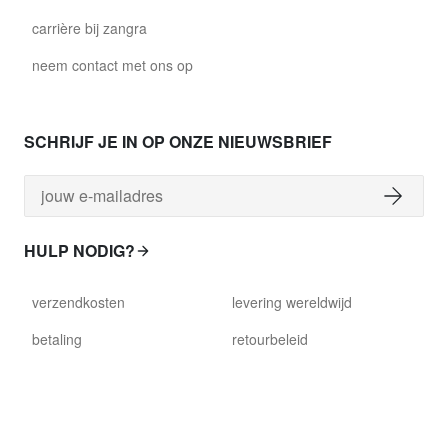
carrière bij zangra
neem contact met ons op
SCHRIJF JE IN OP ONZE NIEUWSBRIEF
HULP NODIG?
verzendkosten
levering wereldwijd
betaling
retourbeleid
verwachte levertijd
klantenservice
beschadigd artikel
algemene voorwaarden