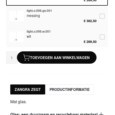
€ 289,50
light.o.098.go.001
messing
€ 382,50
light.o.098.w.001
wit
€ 289,50
TOEVOEGEN AAN WINKELWAGEN
ZANGRA ZEGT
PRODUCTINFORMATIE
Mat glas.
Glas: een duurzaam en recyclebaar materiaal