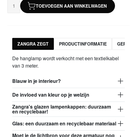
TOEVOEGEN AAN WINKELWAGEN
ZANGRA ZEGT
PRODUCTINFORMATIE
GERELA
De hanglamp wordt verkocht met een textielkabel
van 3 meter.
Blauw in je interieur?
De invloed van kleur op je welzijn
Zangra's glazen lampenkappen: duurzaam
en recyclebaar!
Glas: een duurzaam en recyclebaar materiaal
Moet je de lichtbron voor deze armatuur nog