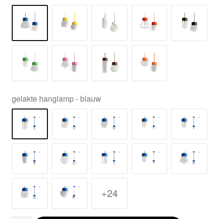
gelakte hanglamp - blauw
+24