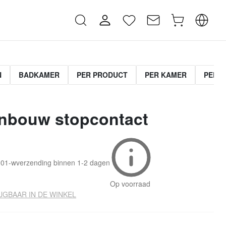
N
BADKAMER
PER PRODUCT
PER KAMER
PER C
inbouw stopcontact
001-w
verzending binnen
1-2 dagen
Op voorraad
JGBAAR IN DE WINKEL