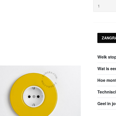
ZANGR
Welk stop
Wat is ee
Hoe mont
Technisch
Geel in j