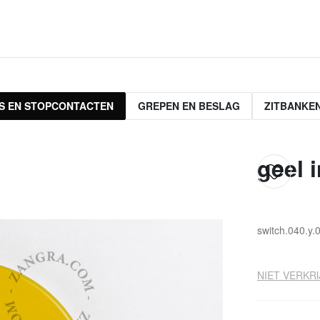
S EN STOPCONTACTEN
GREPEN EN BESLAG
ZITBANKE
geel 
switch.040.y.
NIET VERKRI