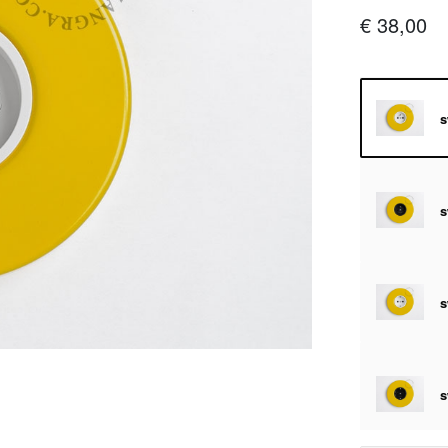
€ 38,00
s
s