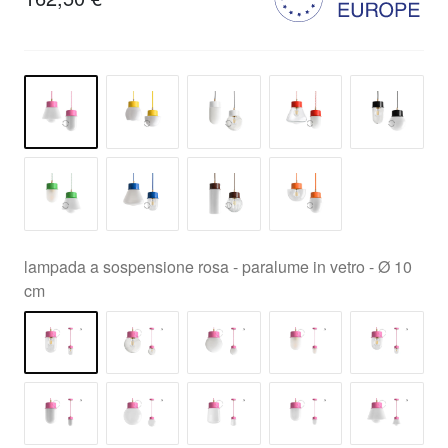
lampada a sospensione rosa - paralume in vetro - Ø 10
cm