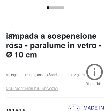
lampada a sospensione
rosa - paralume in vetro -
Ø 10 cm
ceilinglamp.167.p.glass004
Spedita entro
1-2 giorni
Disponibile
NON DISPONIBILE IN NEGOZIO
162,50 €